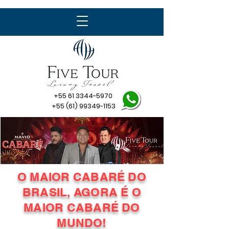
+55 61 3344-5970
+55 (61) 99349-1153
O MAIOR CABARÉ DO
BRASIL, AGORA É O
MAIOR CABARÉ DO
MUNDO!