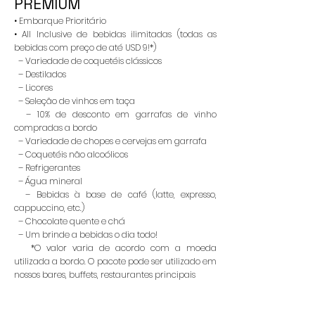
PREMIUM
• Embarque Prioritário
• All Inclusive de bebidas ilimitadas (todas as
bebidas com preço de até USD 9!*)
– Variedade de coquetéis clássicos
– Destilados
– Licores
– Seleção de vinhos em taça
– 10% de desconto em garrafas de vinho
compradas a bordo
– Variedade de chopes e cervejas em garrafa
– Coquetéis não alcoólicos
– Refrigerantes
– Água mineral
– Bebidas à base de café (latte, expresso,
cappuccino, etc.)
– Chocolate quente e chá
– Um brinde a bebidas o dia todo!
*O valor varia de acordo com a moeda
utilizada a bordo. O pacote pode ser utilizado em
nossos bares, buffets, restaurantes principais