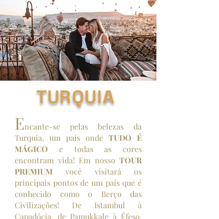
T U R Q U I A
E
ncante-se pelas belezas da
Turquia, um país onde
TUDO É
MÁGICO
e todas as cores
encontram vida! Em nosso
TOUR
PREMIUM
você visitará os
principais pontos de um país que é
conhecido como o Berço das
Civilizações! De Istambul à
Capadócia, de Pamukkale à Éfeso,