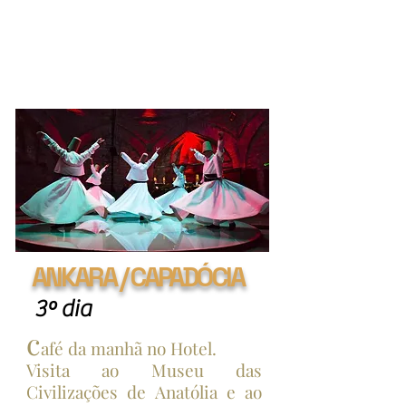
GRAND BAZAAR (sem Almoço) Visita
ao Palácio de Topkapı, residência dos
sultões do Império Otomano. (visita à
sala do harém não incluída). Tempo
livre no Grand Bazaar.
ANKARA / CAPADÓCIA
3º dia
c
afé da manhã no Hotel.
Visita ao Museu das
Civilizações de Anatólia e ao