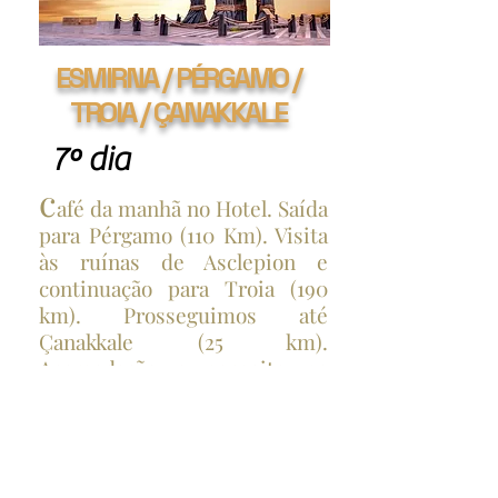
ESMIRNA / PÉRGAMO /
TROIA / ÇANAKKALE
7º dia
c
afé da manhã no Hotel. Saída
para Pérgamo (110 Km). Visita
às ruínas de Asclepion e
continuação para Troia (190
km). Prosseguimos até
Çanakkale (25 km).
Acomodação e pernoite no
Hotel..