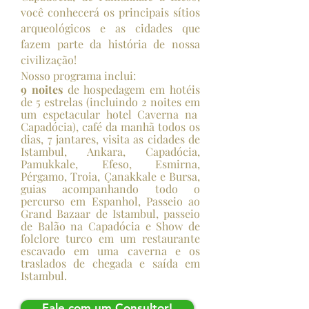
você conhecerá os principais sítios
arqueológicos e as cidades que
fazem parte da história de nossa
civilização!
Nosso programa inclui:
9 noites
de hospedagem em hotéis
de 5 estrelas (incluindo 2 noites em
um espetacular hotel Caverna na
Capadócia), café da manhã todos os
dias, 7 jantares, visita as cidades de
Istambul, Ankara, Capadócia,
Pamukkale, Efeso, Esmirna,
Pérgamo, Troia, Çanakkale e Bursa,
guias acompanhando todo o
percurso em Espanhol, Passeio ao
Grand Bazaar de Istambul, passeio
de Balão na Capadócia e Show de
folclore turco em um restaurante
escavado em uma caverna e os
traslados de chegada e saída em
Istambul.
Fale com um Consultor!