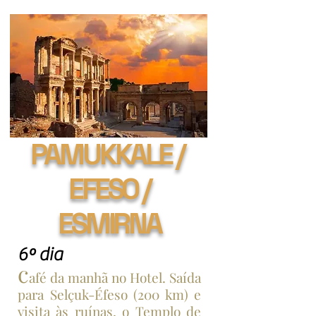
PAMUKKALE /
EFESO /
ESMIRNA
6º dia
c
afé da manhã no Hotel. Saída
para Selçuk-Éfeso (200 km) e
visita às ruínas, o Templo de