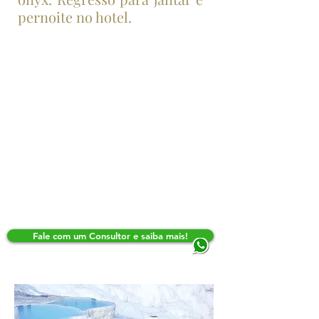
pernoite no hotel.
PASSEIO OPCIONAL | PASSEIO DE
BALÃO Ao nascer do Sol, desfrute a
experiência única de participar num
passeio de balão.
PASSEIO OPCIONAL | SHOW EM
RESTAURANTE ESCAVADO NA
ROCHA Depois do Jantar saída para
assistir danças do folclore turco de
diferentes regiões e dança do ventre.
(bebidas locais ilimitadas incluídas).
Fale com um Consultor e saiba mais!