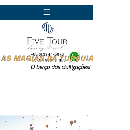
+55 61 3344-5970
AS MAGIAS DA TURQUIA
+55 (61) 99349-1153
O berço das civilizações!