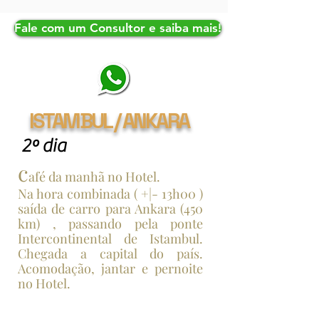
Fale com um Consultor e saiba mais!
ISTAMBUL / ANKARA
2º dia
c
afé da manhã no Hotel.
Na hora combinada ( +|- 13h00 )
saída de carro para Ankara (450
km) , passando pela ponte
Intercontinental de Istambul.
Chegada a capital do país.
Acomodação, jantar e pernoite
no Hotel.
PASSEIO OPCIONAL | TOPKAPI e